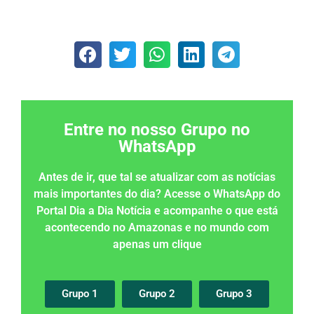
Entre no nosso Grupo no
WhatsApp
Antes de ir, que tal se atualizar com as notícias
mais importantes do dia? Acesse o WhatsApp do
Portal Dia a Dia Notícia e acompanhe o que está
acontecendo no Amazonas e no mundo com
apenas um clique
Grupo 1
Grupo 2
Grupo 3