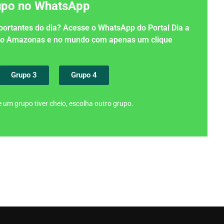
rupo no WhatsApp
importantes do dia? Acesse o WhatsApp do Portal Dia a
 no Amazonas e no mundo com apenas um clique
Grupo 3
Grupo 4
 um grupo tiver cheio, escolha outro grupo.