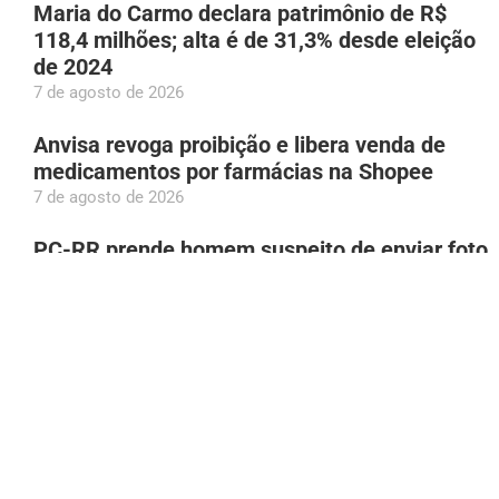
Maria do Carmo declara patrimônio de R$
118,4 milhões; alta é de 31,3% desde eleição
de 2024
7 de agosto de 2026
Anvisa revoga proibição e libera venda de
medicamentos por farmácias na Shopee
7 de agosto de 2026
PC-RR prende homem suspeito de enviar foto
íntima à adolescente de 13 anos
7 de agosto de 2026
Homem de 62 anos é preso por zoofilia após
vídeo de abuso contra cadela em Manaus
7 de agosto de 2026