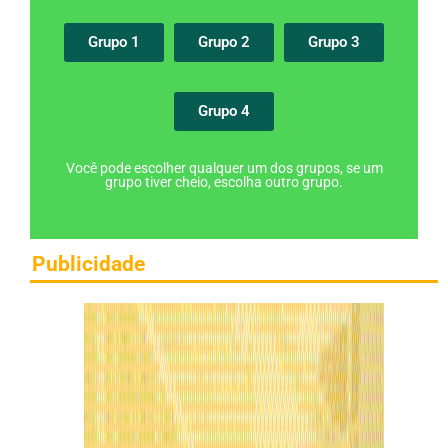
Grupo 1
Grupo 2
Grupo 3
Grupo 4
Você pode escolher qualquer um dos grupos, se um
grupo tiver cheio, escolha outro grupo.
Publicidade