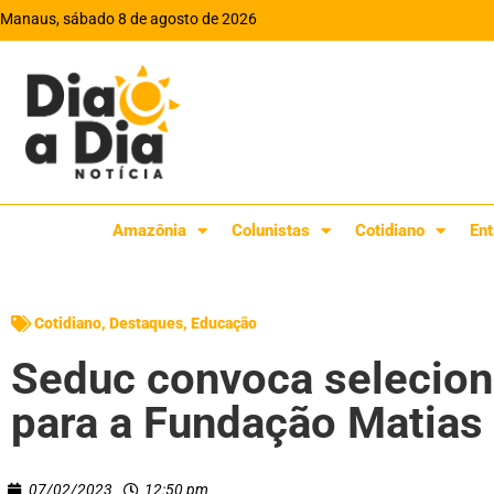
Manaus, sábado 8 de agosto de 2026
Amazônia
Colunistas
Cotidiano
Ent
Cotidiano
,
Destaques
,
Educação
Seduc convoca selecion
para a Fundação Matias
07/02/2023
12:50 pm