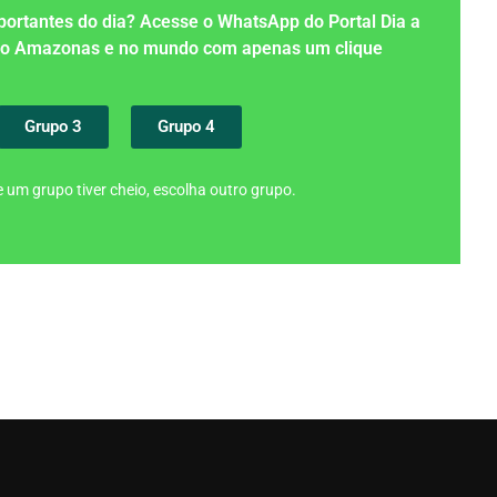
importantes do dia? Acesse o WhatsApp do Portal Dia a
 no Amazonas e no mundo com apenas um clique
Grupo 3
Grupo 4
 um grupo tiver cheio, escolha outro grupo.