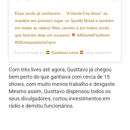
Essa vocês já conhecem… “A Gente Fez Amor” se
mantém em primeiro lugar no Spotify Brasil e também
em todas as rádios! Meu carinho é por todos vocês,
que fizeram dela um sucesso!
#AGenteFezAmor
#OEmbaixadorInCariri
A post shared by
🏛 Gusttavo Lima 🏛
(@gusttavolima) on
May
Com três lives até agora, Gusttavo já chegou
bem perto do que ganhava com cerca de 15
shows, com muito menos trabalho e desgaste.
Mesmo assim, Gusttavo dispensou todos os
seus divulgadores, cortou investimentos em
rádio e demitiu funcionários.