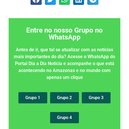
Entre no nosso Grupo no
WhatsApp
Antes de ir, que tal se atualizar com as notícias
mais importantes do dia? Acesse o WhatsApp do
Portal Dia a Dia Notícia e acompanhe o que está
acontecendo no Amazonas e no mundo com
apenas um clique
Grupo 1
Grupo 2
Grupo 3
Grupo 4