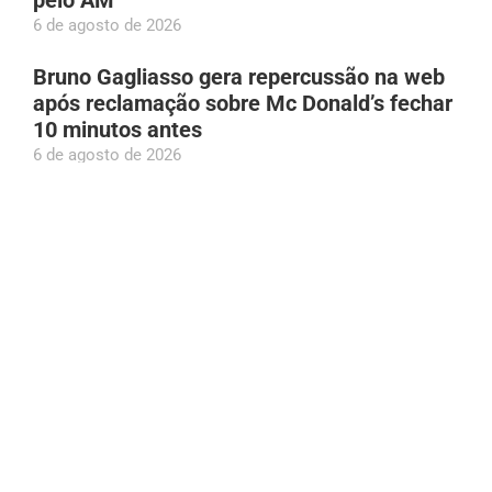
pelo AM
6 de agosto de 2026
Bruno Gagliasso gera repercussão na web
após reclamação sobre Mc Donald’s fechar
10 minutos antes
6 de agosto de 2026
Adolescente atropelada em Manacapuru
(AM) é socorrida por populares; família é
localizada por meio das redes
6 de agosto de 2026