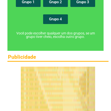
Grupo 1
Grupo 2
Grupo 3
Grupo 4
Você pode escolher qualquer um dos grupos, se um
grupo tiver cheio, escolha outro grupo.
Publicidade