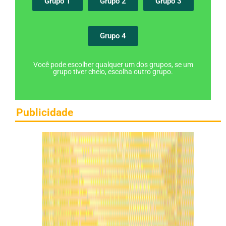
Grupo 1
Grupo 2
Grupo 3
Grupo 4
Você pode escolher qualquer um dos grupos, se um
grupo tiver cheio, escolha outro grupo.
Publicidade