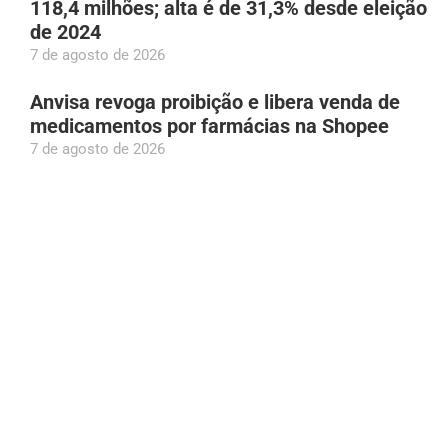
118,4 milhões; alta é de 31,3% desde eleição
de 2024
7 de agosto de 2026
Anvisa revoga proibição e libera venda de
medicamentos por farmácias na Shopee
7 de agosto de 2026
PC-RR prende homem suspeito de enviar foto
íntima à adolescente de 13 anos
7 de agosto de 2026
Homem de 62 anos é preso por zoofilia após
vídeo de abuso contra cadela em Manaus
7 de agosto de 2026
Bruna Biancardi se disfarça para fazer
compras na rua 25 de Março, em São Paulo
7 de agosto de 2026