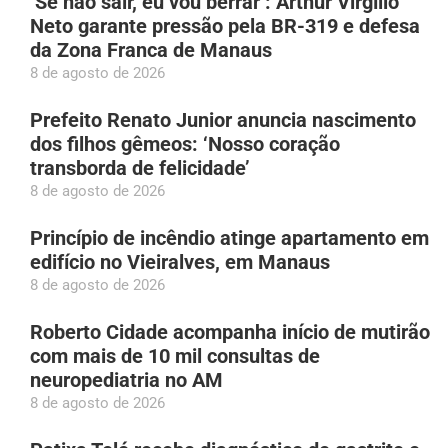
‘Se não sair, eu vou berrar’: Arthur Virgílio
Neto garante pressão pela BR-319 e defesa
da Zona Franca de Manaus
8 de agosto de 2026
Prefeito Renato Junior anuncia nascimento
dos filhos gêmeos: ‘Nosso coração
transborda de felicidade’
8 de agosto de 2026
Princípio de incêndio atinge apartamento em
edifício no Vieiralves, em Manaus
8 de agosto de 2026
Roberto Cidade acompanha início de mutirão
com mais de 10 mil consultas de
neuropediatria no AM
8 de agosto de 2026