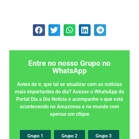
Entre no nosso Grupo no
WhatsApp
Antes de ir, que tal se atualizar com as notícias
mais importantes do dia? Acesse o WhatsApp do
Portal Dia a Dia Notícia e acompanhe o que está
acontecendo no Amazonas e no mundo com
apenas um clique
Grupo 1
Grupo 2
Grupo 3