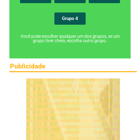
Grupo 4
Você pode escolher qualquer um dos grupos, se um
grupo tiver cheio, escolha outro grupo.
Publicidade