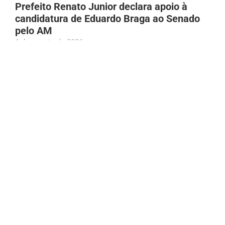
Prefeito Renato Junior declara apoio à
candidatura de Eduardo Braga ao Senado
pelo AM
6 de agosto de 2026
Bruno Gagliasso gera repercussão na web
após reclamação sobre Mc Donald’s fechar
10 minutos antes
6 de agosto de 2026
Adolescente atropelada em Manacapuru
(AM) é socorrida por populares; família é
localizada por meio das redes
6 de agosto de 2026