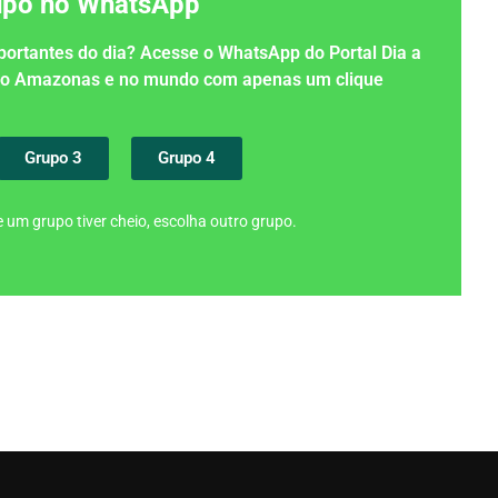
rupo no WhatsApp
importantes do dia? Acesse o WhatsApp do Portal Dia a
 no Amazonas e no mundo com apenas um clique
Grupo 3
Grupo 4
 um grupo tiver cheio, escolha outro grupo.