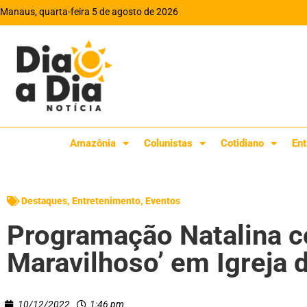
Manaus, quarta-feira 5 de agosto de 2026
Amazônia
Colunistas
Cotidiano
Ent
Destaques
,
Entretenimento
,
Eventos
Programação Natalina c
Maravilhoso’ em Igreja
10/12/2022
1:46 pm