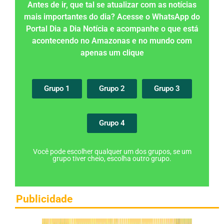
Antes de ir, que tal se atualizar com as notícias
mais importantes do dia? Acesse o WhatsApp do
Portal Dia a Dia Notícia e acompanhe o que está
acontecendo no Amazonas e no mundo com
apenas um clique
Grupo 1
Grupo 2
Grupo 3
Grupo 4
Você pode escolher qualquer um dos grupos, se um
grupo tiver cheio, escolha outro grupo.
Publicidade