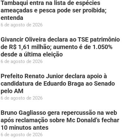
Tambaqui entra na lista de espécies
ameaçadas e pesca pode ser proibida;
entenda
6 de agosto de 2026
Givancir Oliveira declara ao TSE patrimônio
de R$ 1,61 milhão; aumento é de 1.050%
desde a última eleição
6 de agosto de 2026
Prefeito Renato Junior declara apoio à
candidatura de Eduardo Braga ao Senado
pelo AM
6 de agosto de 2026
Bruno Gagliasso gera repercussão na web
após reclamação sobre Mc Donald’s fechar
10 minutos antes
6 de agosto de 2026