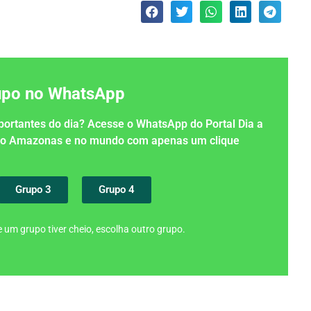
rupo no WhatsApp
importantes do dia? Acesse o WhatsApp do Portal Dia a
 no Amazonas e no mundo com apenas um clique
Grupo 3
Grupo 4
 um grupo tiver cheio, escolha outro grupo.