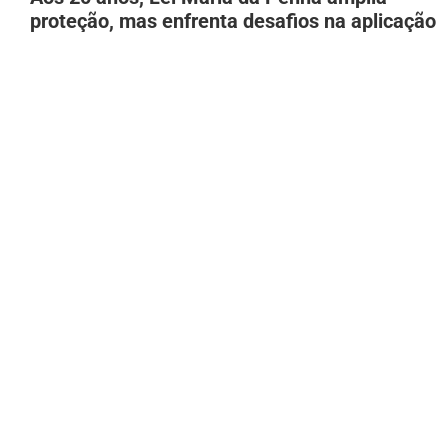
proteção, mas enfrenta desafios na aplicação
7 de agosto de 2026
Polícia encontra mais de 500 kg de skunk
escondidos em fundo falso de caminhão no
AM
7 de agosto de 2026
Mãe, filha e tio são presos por suspeita de
matar homem a pedradas em Manaus
7 de agosto de 2026