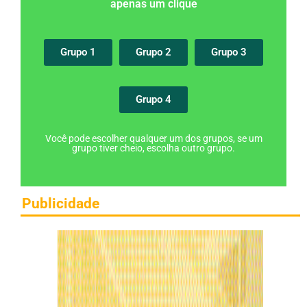
apenas um clique
Grupo 1
Grupo 2
Grupo 3
Grupo 4
Você pode escolher qualquer um dos grupos, se um
grupo tiver cheio, escolha outro grupo.
Publicidade