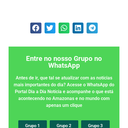
Entre no nosso Grupo no
WhatsApp
Antes de ir, que tal se atualizar com as notícias
mais importantes do dia? Acesse o WhatsApp do
Portal Dia a Dia Notícia e acompanhe o que está
acontecendo no Amazonas e no mundo com
apenas um clique
Grupo 1
Grupo 2
Grupo 3