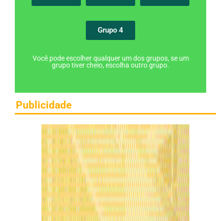
Grupo 4
Você pode escolher qualquer um dos grupos, se um
grupo tiver cheio, escolha outro grupo.
Publicidade