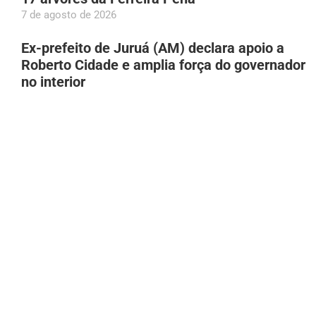
7 de agosto de 2026
Ex-prefeito de Juruá (AM) declara apoio a
Roberto Cidade e amplia força do governador
no interior
7 de agosto de 2026
Especialista alerta para consumo excessivo
de farinha no Amazonas
7 de agosto de 2026