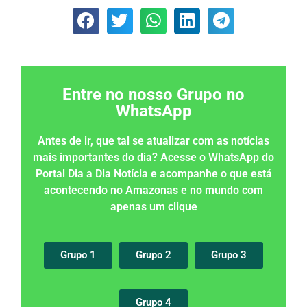
Entre no nosso Grupo no
WhatsApp
Antes de ir, que tal se atualizar com as notícias
mais importantes do dia? Acesse o WhatsApp do
Portal Dia a Dia Notícia e acompanhe o que está
acontecendo no Amazonas e no mundo com
apenas um clique
Grupo 1
Grupo 2
Grupo 3
Grupo 4