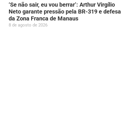
‘Se não sair, eu vou berrar’: Arthur Virgílio
Neto garante pressão pela BR-319 e defesa
da Zona Franca de Manaus
8 de agosto de 2026
Prefeito Renato Junior anuncia nascimento
dos filhos gêmeos: ‘Nosso coração
transborda de felicidade’
8 de agosto de 2026
Princípio de incêndio atinge apartamento em
edifício no Vieiralves, em Manaus
8 de agosto de 2026
Roberto Cidade acompanha início de mutirão
com mais de 10 mil consultas de
neuropediatria no AM
8 de agosto de 2026