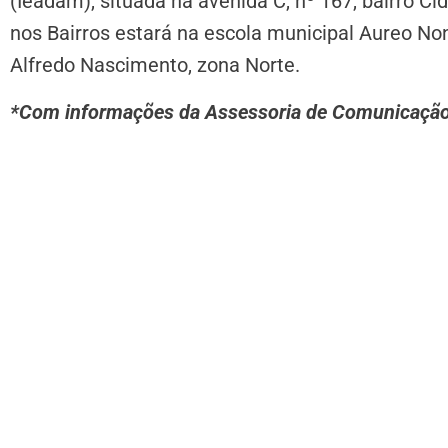
(Ieadam), situada na avenida C, nº 167, bairro Ci
nos Bairros estará na escola municipal Aureo Non
Alfredo Nascimento, zona Norte.
*Com informações da Assessoria de Comunicaçã