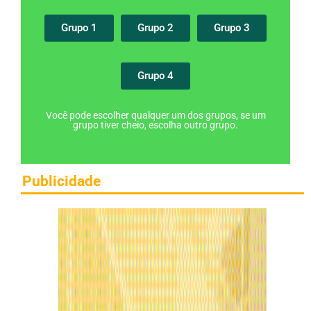
Grupo 1
Grupo 2
Grupo 3
Grupo 4
Você pode escolher qualquer um dos grupos, se um
grupo tiver cheio, escolha outro grupo.
Publicidade