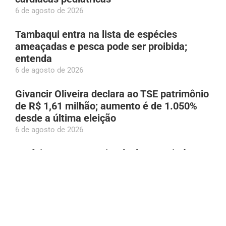
6 de agosto de 2026
Tambaqui entra na lista de espécies
ameaçadas e pesca pode ser proibida;
entenda
6 de agosto de 2026
Givancir Oliveira declara ao TSE patrimônio
de R$ 1,61 milhão; aumento é de 1.050%
desde a última eleição
6 de agosto de 2026
Prefeito Renato Junior declara apoio à
candidatura de Eduardo Braga ao Senado
pelo AM
6 de agosto de 2026
Bruno Gagliasso gera repercussão na web
após reclamação sobre Mc Donald’s fechar