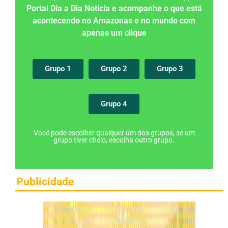
Portal Dia a Dia Notícia e acompanhe o que está
acontecendo no Amazonas e no mundo com
apenas um clique
Grupo 1
Grupo 2
Grupo 3
Grupo 4
Você pode escolher qualquer um dos grupos, se um
grupo tiver cheio, escolha outro grupo.
Publicidade