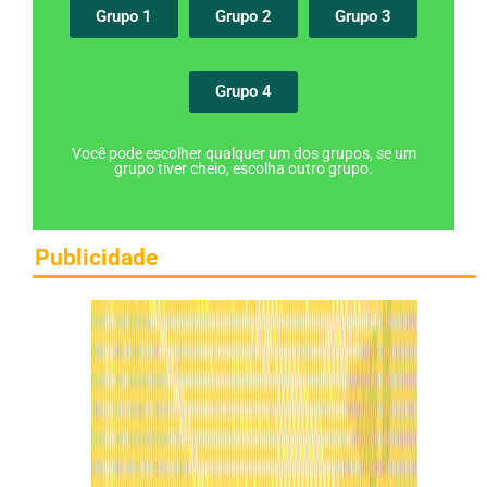
Grupo 1
Grupo 2
Grupo 3
Grupo 4
Você pode escolher qualquer um dos grupos, se um
grupo tiver cheio, escolha outro grupo.
Publicidade