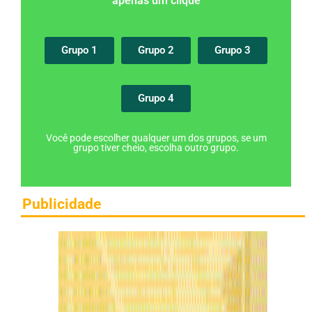
apenas um clique
Grupo 1
Grupo 2
Grupo 3
Grupo 4
Você pode escolher qualquer um dos grupos, se um
grupo tiver cheio, escolha outro grupo.
Publicidade