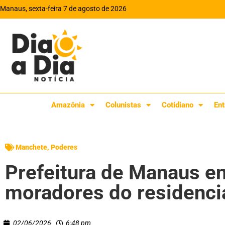
Manaus, sexta-feira 7 de agosto de 2026
Amazônia
Colunistas
Cotidiano
Ent
Manchete
,
Poderes
Prefeitura de Manaus e
moradores do residenci
02/06/2026
6:48 pm