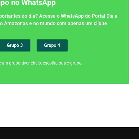
rupo no WhatsApp
importantes do dia? Acesse o WhatsApp do Portal Dia a
 no Amazonas e no mundo com apenas um clique
Grupo 3
Grupo 4
 um grupo tiver cheio, escolha outro grupo.