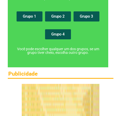
Grupo 1
Grupo 2
Grupo 3
Grupo 4
Você pode escolher qualquer um dos grupos, se um
grupo tiver cheio, escolha outro grupo.
Publicidade