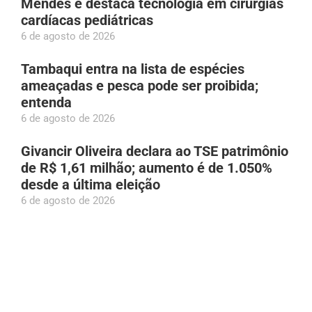
Mendes e destaca tecnologia em cirurgias
cardíacas pediátricas
6 de agosto de 2026
Tambaqui entra na lista de espécies
ameaçadas e pesca pode ser proibida;
entenda
6 de agosto de 2026
Givancir Oliveira declara ao TSE patrimônio
de R$ 1,61 milhão; aumento é de 1.050%
desde a última eleição
6 de agosto de 2026
Prefeito Renato Junior declara apoio à
candidatura de Eduardo Braga ao Senado
pelo AM
6 de agosto de 2026