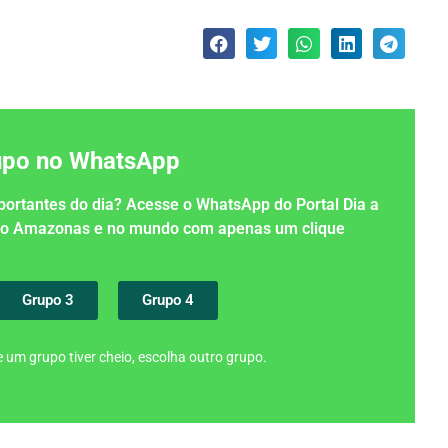
rupo no WhatsApp
importantes do dia? Acesse o WhatsApp do Portal Dia a
 no Amazonas e no mundo com apenas um clique
Grupo 3
Grupo 4
 um grupo tiver cheio, escolha outro grupo.