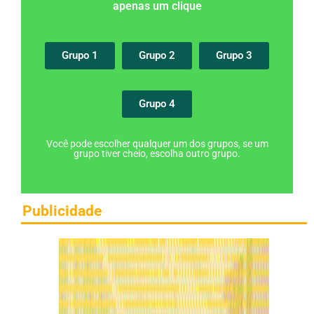
apenas um clique
Grupo 1
Grupo 2
Grupo 3
Grupo 4
Você pode escolher qualquer um dos grupos, se um
grupo tiver cheio, escolha outro grupo.
Publicidade