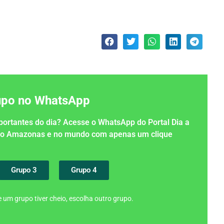
rupo no WhatsApp
importantes do dia? Acesse o WhatsApp do Portal Dia a
 no Amazonas e no mundo com apenas um clique
Grupo 3
Grupo 4
 um grupo tiver cheio, escolha outro grupo.