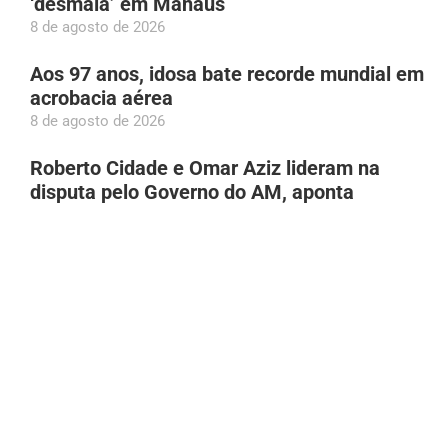
‘desmaia’ em Manaus
8 de agosto de 2026
Aos 97 anos, idosa bate recorde mundial em
acrobacia aérea
8 de agosto de 2026
Roberto Cidade e Omar Aziz lideram na
disputa pelo Governo do AM, aponta
Poder360
8 de agosto de 2026
Incêndio atinge área de vegetação na Bola
das Letras em Manaus
8 de agosto de 2026