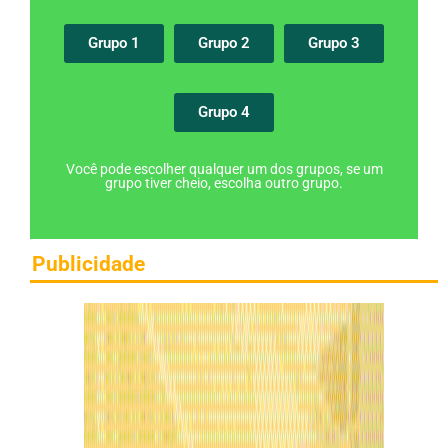
Grupo 1
Grupo 2
Grupo 3
Grupo 4
Você pode escolher qualquer um dos grupos, se um
grupo tiver cheio, escolha outro grupo.
Publicidade