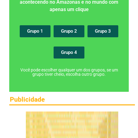
acontecendo no Amazonas e no mundo com
apenas um clique
Grupo 1
Grupo 2
Grupo 3
Grupo 4
Você pode escolher qualquer um dos grupos, se um
grupo tiver cheio, escolha outro grupo.
Publicidade