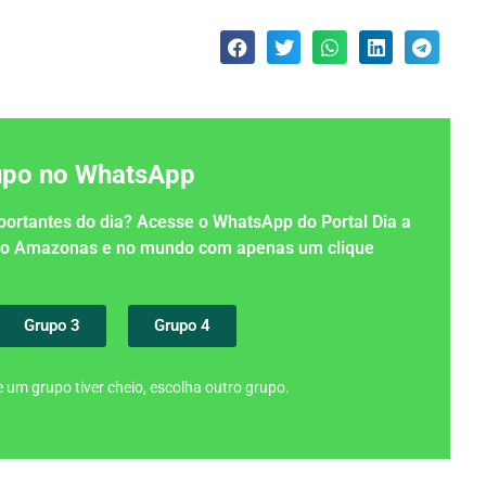
rupo no WhatsApp
importantes do dia? Acesse o WhatsApp do Portal Dia a
 no Amazonas e no mundo com apenas um clique
Grupo 3
Grupo 4
 um grupo tiver cheio, escolha outro grupo.