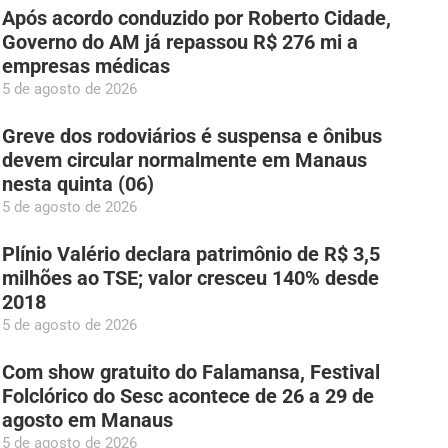
Após acordo conduzido por Roberto Cidade,
Governo do AM já repassou R$ 276 mi a
empresas médicas
5 de agosto de 2026
Greve dos rodoviários é suspensa e ônibus
devem circular normalmente em Manaus
nesta quinta (06)
5 de agosto de 2026
Plínio Valério declara patrimônio de R$ 3,5
milhões ao TSE; valor cresceu 140% desde
2018
5 de agosto de 2026
Com show gratuito do Falamansa, Festival
Folclórico do Sesc acontece de 26 a 29 de
agosto em Manaus
5 de agosto de 2026