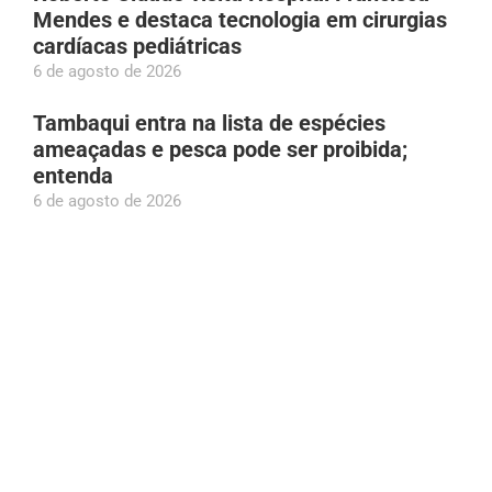
Mendes e destaca tecnologia em cirurgias
cardíacas pediátricas
6 de agosto de 2026
Tambaqui entra na lista de espécies
ameaçadas e pesca pode ser proibida;
entenda
6 de agosto de 2026
Givancir Oliveira declara ao TSE patrimônio
de R$ 1,61 milhão; aumento é de 1.050%
desde a última eleição
6 de agosto de 2026
Prefeito Renato Junior declara apoio à
candidatura de Eduardo Braga ao Senado
pelo AM
6 de agosto de 2026