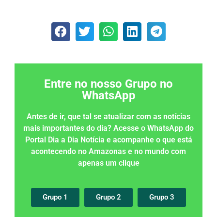
Entre no nosso Grupo no
WhatsApp
Antes de ir, que tal se atualizar com as notícias
mais importantes do dia? Acesse o WhatsApp do
Portal Dia a Dia Notícia e acompanhe o que está
acontecendo no Amazonas e no mundo com
apenas um clique
Grupo 1
Grupo 2
Grupo 3