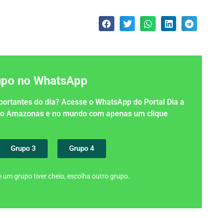
rupo no WhatsApp
importantes do dia? Acesse o WhatsApp do Portal Dia a
 no Amazonas e no mundo com apenas um clique
Grupo 3
Grupo 4
 um grupo tiver cheio, escolha outro grupo.