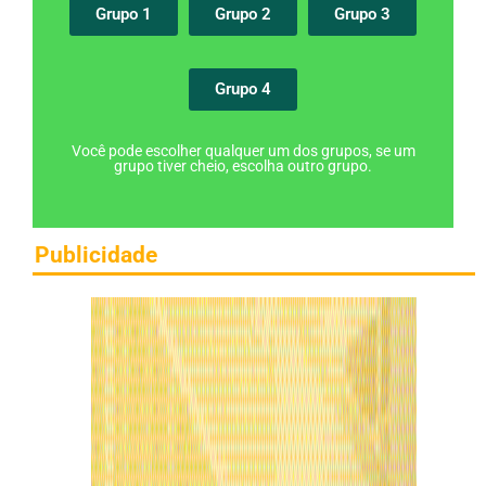
Grupo 1
Grupo 2
Grupo 3
Grupo 4
Você pode escolher qualquer um dos grupos, se um
grupo tiver cheio, escolha outro grupo.
Publicidade