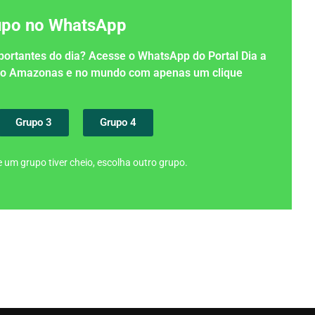
rupo no WhatsApp
importantes do dia? Acesse o WhatsApp do Portal Dia a
 no Amazonas e no mundo com apenas um clique
Grupo 3
Grupo 4
 um grupo tiver cheio, escolha outro grupo.