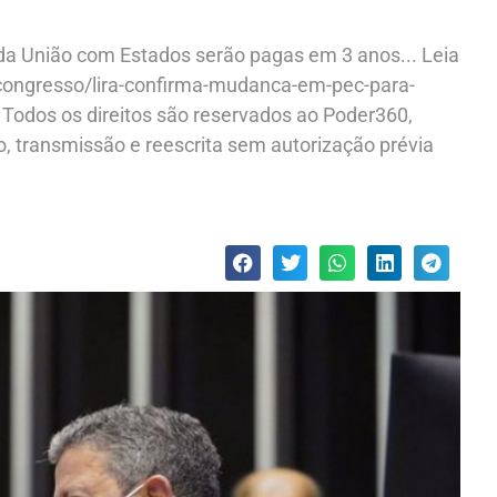
s da União com Estados serão pagas em 3 anos... Leia
/congresso/lira-confirma-mudanca-em-pec-para-
 Todos os direitos são reservados ao Poder360,
ão, transmissão e reescrita sem autorização prévia