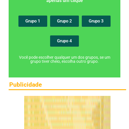
apenas um clique
Grupo 1
Grupo 2
Grupo 3
Grupo 4
Você pode escolher qualquer um dos grupos, se um
grupo tiver cheio, escolha outro grupo.
Publicidade