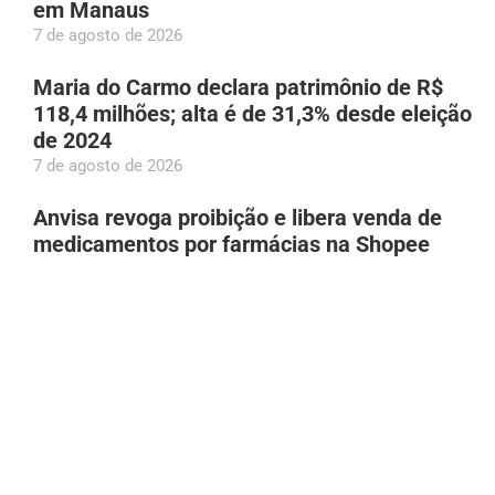
em Manaus
7 de agosto de 2026
Maria do Carmo declara patrimônio de R$
118,4 milhões; alta é de 31,3% desde eleição
de 2024
7 de agosto de 2026
Anvisa revoga proibição e libera venda de
medicamentos por farmácias na Shopee
7 de agosto de 2026
PC-RR prende homem suspeito de enviar foto
íntima à adolescente de 13 anos
7 de agosto de 2026
Homem de 62 anos é preso por zoofilia após
vídeo de abuso contra cadela em Manaus
7 de agosto de 2026