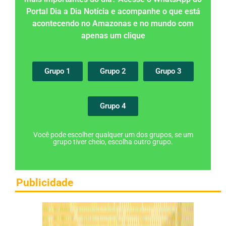
Portal Dia a Dia Notícia e acompanhe o que está
acontecendo no Amazonas e no mundo com
apenas um clique
Grupo 1
Grupo 2
Grupo 3
Grupo 4
Você pode escolher qualquer um dos grupos, se um
grupo tiver cheio, escolha outro grupo.
Publicidade