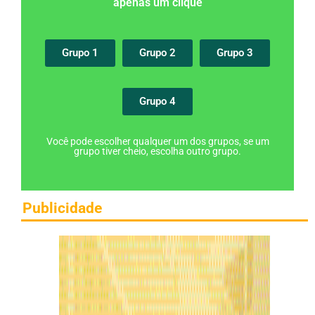
apenas um clique
Grupo 1
Grupo 2
Grupo 3
Grupo 4
Você pode escolher qualquer um dos grupos, se um
grupo tiver cheio, escolha outro grupo.
Publicidade