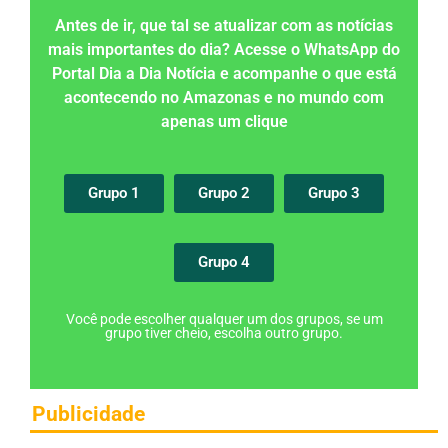
Antes de ir, que tal se atualizar com as notícias
mais importantes do dia? Acesse o WhatsApp do
Portal Dia a Dia Notícia e acompanhe o que está
acontecendo no Amazonas e no mundo com
apenas um clique
Grupo 1
Grupo 2
Grupo 3
Grupo 4
Você pode escolher qualquer um dos grupos, se um
grupo tiver cheio, escolha outro grupo.
Publicidade