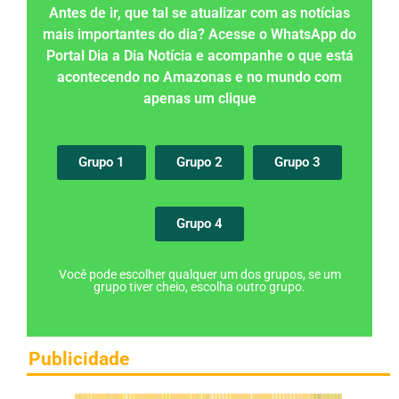
Antes de ir, que tal se atualizar com as notícias
mais importantes do dia? Acesse o WhatsApp do
Portal Dia a Dia Notícia e acompanhe o que está
acontecendo no Amazonas e no mundo com
apenas um clique
Grupo 1
Grupo 2
Grupo 3
Grupo 4
Você pode escolher qualquer um dos grupos, se um
grupo tiver cheio, escolha outro grupo.
Publicidade