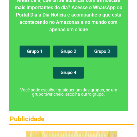
Antes de ir, que tal se atualizar com as notícias
mais importantes do dia? Acesse o WhatsApp do
Portal Dia a Dia Notícia e acompanhe o que está
acontecendo no Amazonas e no mundo com
apenas um clique
Grupo 1
Grupo 2
Grupo 3
Grupo 4
Você pode escolher qualquer um dos grupos, se um
grupo tiver cheio, escolha outro grupo.
Publicidade