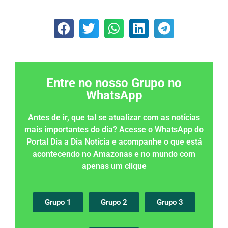
Entre no nosso Grupo no
WhatsApp
Antes de ir, que tal se atualizar com as notícias
mais importantes do dia? Acesse o WhatsApp do
Portal Dia a Dia Notícia e acompanhe o que está
acontecendo no Amazonas e no mundo com
apenas um clique
Grupo 1
Grupo 2
Grupo 3