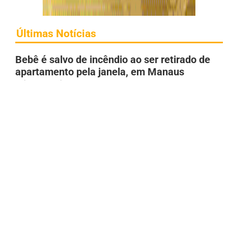
Últimas Notícias
Bebê é salvo de incêndio ao ser retirado de
apartamento pela janela, em Manaus
9 de agosto de 2026
Omar Aziz tem apoio de nomes ligados às
emissoras que comandam debates eleitorais
no AM
9 de agosto de 2026
Incêndio atinge área de vegetação próximo
ao conjunto Santos Dumont, em Manaus
9 de agosto de 2026
Roberto Cidade recusa debate antes de 16 de
agosto; campanha cita “jogo combinado”