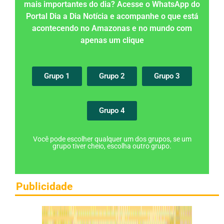
mais importantes do dia? Acesse o WhatsApp do
Portal Dia a Dia Notícia e acompanhe o que está
acontecendo no Amazonas e no mundo com
apenas um clique
Grupo 1
Grupo 2
Grupo 3
Grupo 4
Você pode escolher qualquer um dos grupos, se um
grupo tiver cheio, escolha outro grupo.
Publicidade