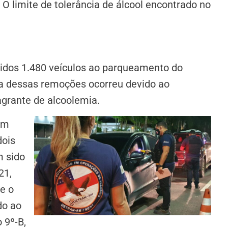
 O limite de tolerância de álcool encontrado no
idos 1.480 veículos ao parqueamento do
ia dessas remoções ocorreu devido ao
agrante de alcoolemia.
em
dois
m sido
21,
e o
do ao
 9º-B,