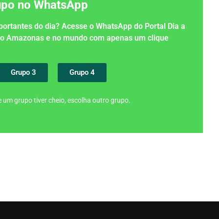
rupo no WhatsApp
importantes do dia? Acesse o WhatsApp do Portal Dia a
 no Amazonas e no mundo com apenas um clique
Grupo 3
Grupo 4
 um grupo tiver cheio, escolha outro grupo.