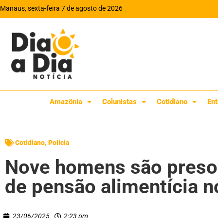
Manaus, sexta-feira 7 de agosto de 2026
Amazônia
Colunistas
Cotidiano
Ent
Cotidiano
,
Polícia
Nove homens são preso
de pensão alimentícia n
23/06/2025
2:23 pm