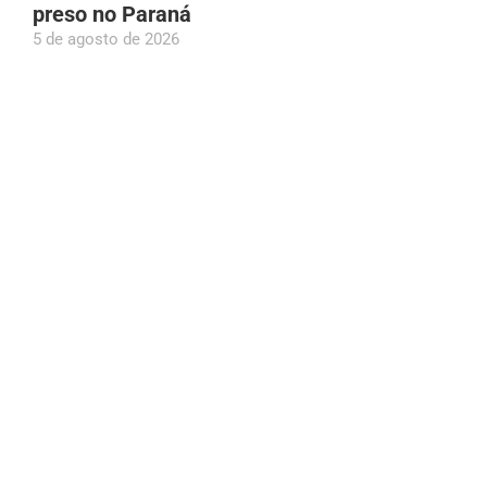
preso no Paraná
5 de agosto de 2026
Idoso morre após ser atingido por tronco de
árvore no Grande Vitória, em Manaus
5 de agosto de 2026