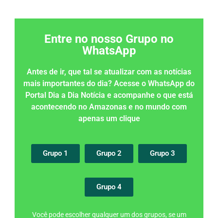
Entre no nosso Grupo no
WhatsApp
Antes de ir, que tal se atualizar com as notícias
mais importantes do dia? Acesse o WhatsApp do
Portal Dia a Dia Notícia e acompanhe o que está
acontecendo no Amazonas e no mundo com
apenas um clique
Grupo 1
Grupo 2
Grupo 3
Grupo 4
Você pode escolher qualquer um dos grupos, se um