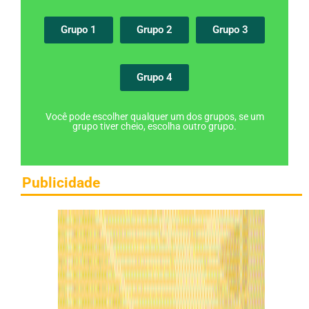
Grupo 1
Grupo 2
Grupo 3
Grupo 4
Você pode escolher qualquer um dos grupos, se um
grupo tiver cheio, escolha outro grupo.
Publicidade