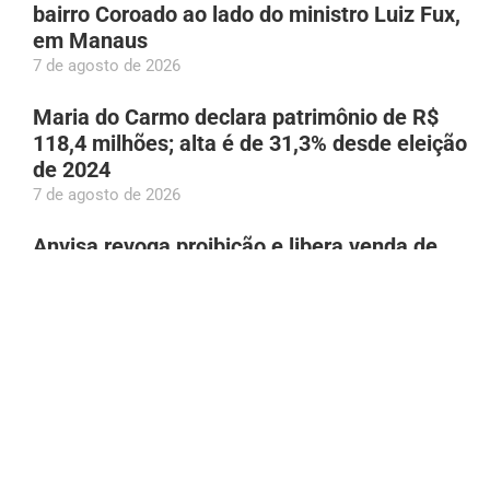
bairro Coroado ao lado do ministro Luiz Fux,
em Manaus
7 de agosto de 2026
Maria do Carmo declara patrimônio de R$
118,4 milhões; alta é de 31,3% desde eleição
de 2024
7 de agosto de 2026
Anvisa revoga proibição e libera venda de
medicamentos por farmácias na Shopee
7 de agosto de 2026
PC-RR prende homem suspeito de enviar foto
íntima à adolescente de 13 anos
7 de agosto de 2026