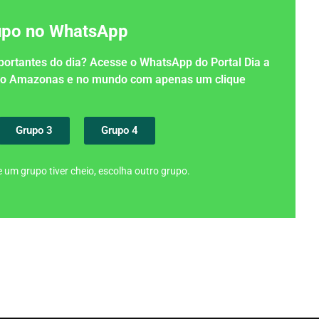
rupo no WhatsApp
importantes do dia? Acesse o WhatsApp do Portal Dia a
 no Amazonas e no mundo com apenas um clique
Grupo 3
Grupo 4
 um grupo tiver cheio, escolha outro grupo.