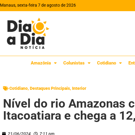
Manaus, sexta-feira 7 de agosto de 2026
Amazônia
Colunistas
Cotidiano
Ent
Cotidiano
,
Destaques Principais
,
Interior
Nível do rio Amazonas 
Itacoatiara e chega a 1
21/06/2024
7:11 pm