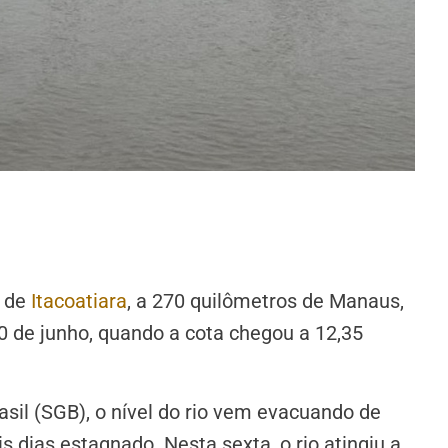
o de
Itacoatiara
, a 270 quilômetros de Manaus,
10 de junho, quando a cota chegou a 12,35
sil (SGB), o nível do rio vem evacuando de
s dias estagnado. Nesta sexta, o rio atingiu a