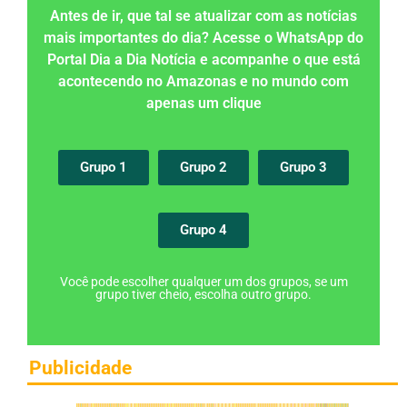
Antes de ir, que tal se atualizar com as notícias
mais importantes do dia? Acesse o WhatsApp do
Portal Dia a Dia Notícia e acompanhe o que está
acontecendo no Amazonas e no mundo com
apenas um clique
Grupo 1
Grupo 2
Grupo 3
Grupo 4
Você pode escolher qualquer um dos grupos, se um
grupo tiver cheio, escolha outro grupo.
Publicidade