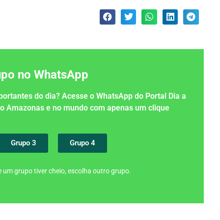
rupo no WhatsApp
importantes do dia? Acesse o WhatsApp do Portal Dia a
 no Amazonas e no mundo com apenas um clique
Grupo 3
Grupo 4
 um grupo tiver cheio, escolha outro grupo.