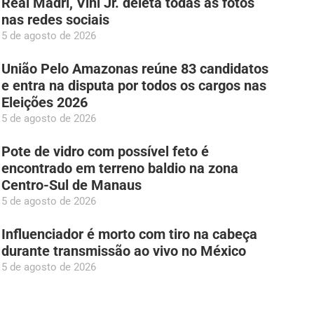
Real Madri, Vini Jr. deleta todas as fotos
nas redes sociais
5 de agosto de 2026
União Pelo Amazonas reúne 83 candidatos
e entra na disputa por todos os cargos nas
Eleições 2026
5 de agosto de 2026
Pote de vidro com possível feto é
encontrado em terreno baldio na zona
Centro-Sul de Manaus
5 de agosto de 2026
Influenciador é morto com tiro na cabeça
durante transmissão ao vivo no México
5 de agosto de 2026