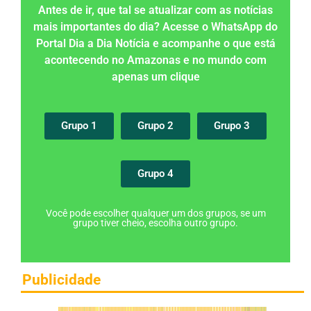
Antes de ir, que tal se atualizar com as notícias
mais importantes do dia? Acesse o WhatsApp do
Portal Dia a Dia Notícia e acompanhe o que está
acontecendo no Amazonas e no mundo com
apenas um clique
Grupo 1
Grupo 2
Grupo 3
Grupo 4
Você pode escolher qualquer um dos grupos, se um
grupo tiver cheio, escolha outro grupo.
Publicidade